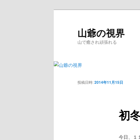
メ
イ
ン
山爺の視界
コ
山で癒され頑張れる
ン
テ
ン
ツ
メ
へ
イ
移
投稿日時:
2014年11月15日
ン
動
メ
ニ
初
ュ
ー
今日、１