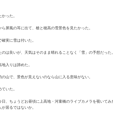
たかった。
から屏風の耳に出て、槍と穂高の雪景色を見たかった。
で確実に雪は付いた。
たのは良いが、天気はそのまま晴れることなく「雪」の予想だった
高地入りは諦めた。
的の山で、景色が見えないのなら山に入る意味がない。
めていた。
今日、ちょうどお昼頃に上高地・河童橋のライブカメラを覗いてみ
人が居るではないか。