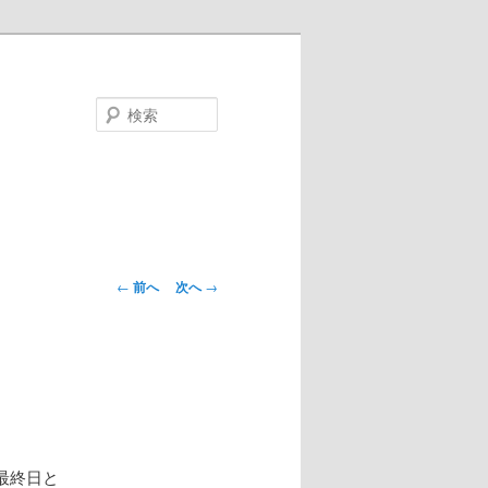
検
索
投
←
前へ
次へ
→
稿
ナ
ビ
ゲ
ー
シ
ョ
最終日と