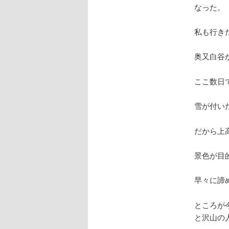
なった。
私も行き
奥又白谷
ここ数日
雪が付い
だから上
景色が目
早々に諦
ところが
と沢山の