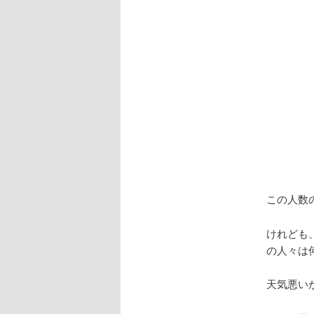
この人数
けれども
の人々は
天気悪い