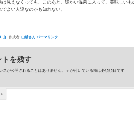
色は見えなくっても、このあと、暖かい温泉に入って、美味しいも
れでよい人達なのかも知れない。
1 山
作成者:
山爺さん
パーマリンク
ントを残す
レスが公開されることはありません。
※
が付いている欄は必須項目です
ト
※