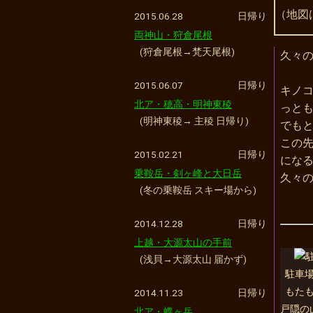
2015.06.28
日帰り
両神山・狩倉尾根
(狩倉尾根→梵天尾根)
久々の
2015.06.07
日帰り
キノ
北ア・穂高・明神東稜
っとも
(明神東稜→ 主稜 日帰り)
でもと
この
2015.02.21
日帰り
になる
乗鞍岳・剣ヶ峰と大日岳
(冬の乗鞍岳 スキー場から)
2014.12.28
日帰り
上越・大源太山の手前
(浅貝→大源太山 届かず)
駐車
もた
2014.11.23
日帰り
戸隠の
北ア・蝶ヶ岳