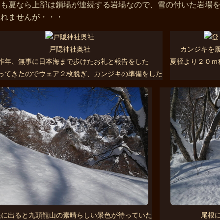
とも夏なら上部は鎖場が連続する岩場なので、雪の付いた岩場
来れませんが・・・
戸隠神社奥社
カンジキを
昨年、無事に日本海まで歩けたお礼と報告をした
夏径より２０ｍ
ってきたのでウェア２枚脱ぎ、カンジキの準備をした
根に出ると九頭龍山の素晴らしい景色が待っていた
尾根