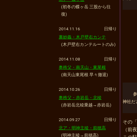
(初冬の蝶ヶ岳 三股から往
復)
2014.11.16
日帰り
裏妙義・木戸壁右カンテ
(木戸壁右カンテルートのみ)
2014.11.08
日帰り
奥秩父・南天山・東尾根
(南天山東尾根 早々撤退)
2014.10.26
日帰り
参
奥秩父・赤岩岳・北稜
神社だ
(赤岩岳北稜乗越→赤岩岳)
2014.09.27
日帰り
その
北ア・明神主稜・前穂高
（前
(明神主稜→前穂高)