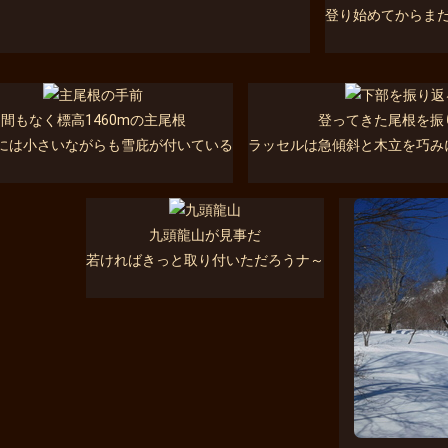
登り始めてからま
間もなく標高1460mの主尾根
登ってきた尾根を振
には小さいながらも雪庇が付いている
ラッセルは急傾斜と木立を巧み
九頭龍山が見事だ
若ければきっと取り付いただろうナ～