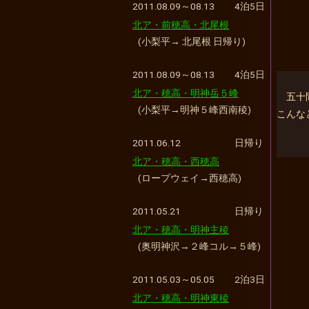
2011.08.09～08.13
4泊5日
北ア・前穂高・北尾根
(小梨平→ 北尾根 日帰り)
2011.08.09～08.13
4泊5日
北ア・穂高・明神岳５峰
五十
(小梨平→明神５峰西南稜)
こんな
2011.06.12
日帰り
北ア・穂高・西穂高
(ロープウェイ→西穂高)
2011.05.21
日帰り
北ア・穂高・明神主稜
(奥明神沢→２峰コル→５峰)
2011.05.03～05.05
2泊3日
北ア・穂高・明神東稜