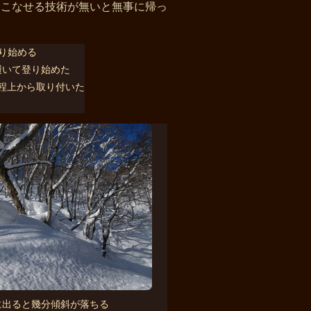
をこなせる技術が無いと無事に帰っ
履いて登り始めた
程上から取り付いた
に出ると幾分傾斜が落ちる