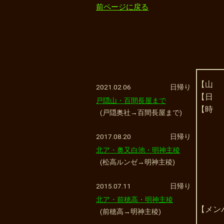
前ページに戻る
【山　
2021.02.06
日帰り
【日　
戸隠山・百間長屋まで
【時　
(戸隠奥社→百間長屋まで)
　　　　
　　　　
2017.08.20
日帰り
　　　　
北ア・奥又白池・明神主稜
　　　　
(松高ルンゼ→明神主稜)
　　　　
　　　　
2015.07.11
日帰り
　　　
北ア・前穂高・明神主稜
【メン
(前穂高→明神主稜)