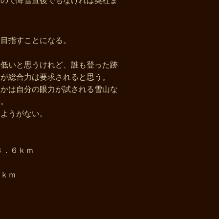
るので降雪直後でもなければ奥社ま
を目指すことになる。
は低いと思うけれど、誰も登った跡
方が総合力は要求されると思う。
くかは自分の眼力が試される雪山な
か。
しようがない。
３．６ｋｍ
４ｋｍ