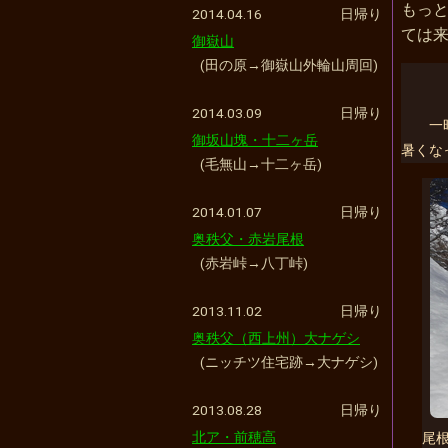
もっ
2014.04.16
日帰り
ては
御嶽山
(田の原→御嶽山外輪山周回)
2014.03.09
日帰り
一
御坂山塊・十二ヶ岳
暑くな
(毛無山→十二ヶ岳)
2014.01.07
日帰り
奥秩父・赤岩尾根
(赤岩峠→八丁峠)
2013.11.02
日帰り
奥秩父（西上州）大ナゲシ
(ニッチツ住宅跡→大ナゲシ)
2013.08.28
日帰り
北ア・前穂高
尾