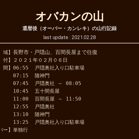
オバカンの山
還暦後（オーバー・カンレキ）の山行記録
last update : 2021.02.28
長野市・戸隠山、百間長屋まで往復
　域】
　付】２０２１年０２月０６日

　間】06:55  戸隠奥社入り口駐車場

　　07:15  随神門

　　07:45  戸隠奥社 ～ 08:05

　　10:45  五十間長屋

　　11:00  百間長屋 ～ 11:50

　　12:55  戸隠奥社

　　13:10  随神門

　　　13:25  戸隠奥社入り口駐車場

バー】単独行
