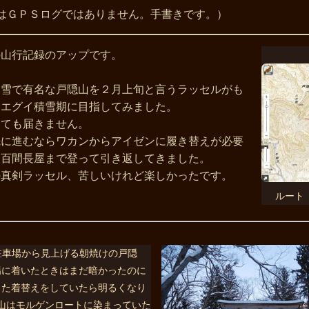
山行記録のアップです。

コ雪で有名な戸隠山を２月上旬と言うラッセルがも
エグイ積雪期に目指してみました。

ても届きません。

先に進むならワカンからアイゼンに履き替えが必要
百間長屋まで登って引き返してきました。

ルート
場に着いたときはまだ暗かったのに
もた着替えをしていたら明るくなり
山はモルゲンロートに染まっていた