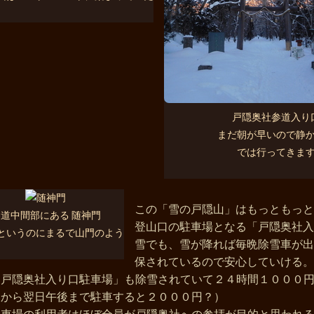
戸隠奥社参道入り
まだ朝が早いので静
では行ってきま
この「雪の戸隠山」はもっともっと
道中間部にある 随神門
登山口の駐車場となる「戸隠奥社入
というのにまるで山門のよう
雪でも、雪が降れば毎晩除雪車が出
保されているので安心していける。
「戸隠奥社入り口駐車場」も除雪されていて２４時間１０００
夜から翌日午後まで駐車すると２０００円？）