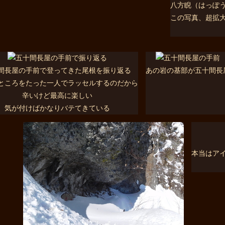
八方睨（はっぽ
この写真、超拡
間長屋の手前で登ってきた尾根を振り返る
あの岩の基部が五十間長
ところをたった一人でラッセルするのだから
辛いけど最高に楽しい
気が付けばかなりバテてきている
本当はア