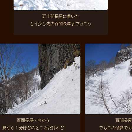
五十間長屋に着いた
もう少し先の百間長屋まで行こう
百間長屋へ向かう
百間長屋
夏なら１分ほどのところだけれど
でもこの傾斜でカ