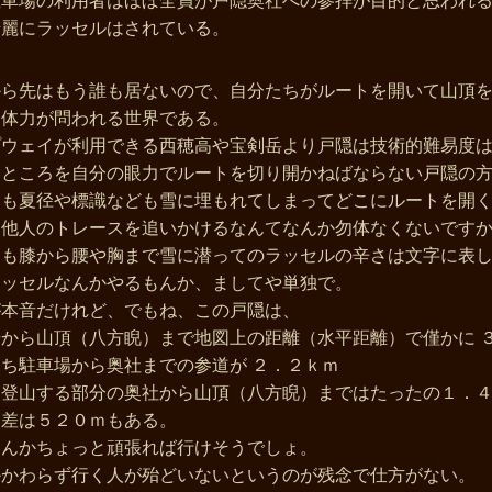
駐車場の利用者はほぼ全員が戸隠奥社への参拝が目的と思われ
綺麗にラッセルはされている。
から先はもう誰も居ないので、自分たちがルートを開いて山頂
と体力が問われる世界である。
プウェイが利用できる西穂高や宝剣岳より戸隠は技術的難易度
いところを自分の眼力でルートを切り開かねばならない戸隠の
そも夏径や標識なども雪に埋もれてしまってどこにルートを開
、他人のトレースを追いかけるなんてなんか勿体なくないです
とも膝から腰や胸まで雪に潜ってのラッセルの辛さは文字に表
ラッセルなんかやるもんか、ましてや単独で。
が本音だけれど、でもね、この戸隠は、
から山頂（八方睨）まで地図上の距離（水平距離）で僅かに 
ち駐車場から奥社までの参道が ２．２ｋｍ
ら登山する部分の奥社から山頂（八方睨）まではたったの１．
高差は５２０ｍもある。
なんかちょっと頑張れば行けそうでしょ。
かかわらず行く人が殆どいないというのが残念で仕方がない。