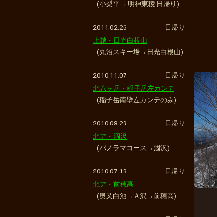
(小梨平→ 明神東稜 日帰り)
2011.02.26
日帰り
上越・日光白根山
(丸沼スキー場→日光白根山)
2010.11.07
日帰り
北八ヶ岳・稲子岳左カンテ
(稲子岳南壁左カンテのみ)
2010.08.29
日帰り
北ア・涸沢
(パノラマコース→涸沢)
2010.07.18
日帰り
北ア・前穂高
(奥又白池→Ａ沢→前穂高)