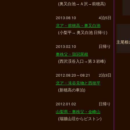
(奥又白池→Ａ沢→前穂高)
2013.08.10
4泊5日
北ア・前穂高・奥又白池
(小梨平→ 奥又白池 日帰り)
主尾根
2013.02.10
日帰り
奥秩父・鶏冠尾根
(西沢渓谷入口→第３岩峰)
2012.08.20～08.21
2泊3日
北ア・滝谷見物と西穂平
(新穂高の車泊)
2012.01.02
日帰り
山梨県・奥秩父・金峰山
(瑞牆山荘からピストン)