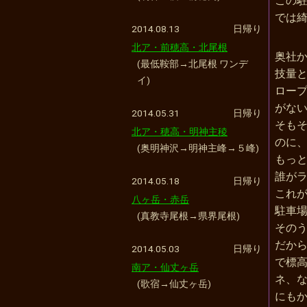
この
では
2014.08.13
日帰り
北ア・前穂高・北尾根
奥社
(最低鞍部→北尾根 ワンデ
技量
イ)
ロー
がな
2014.05.31
日帰り
そも
北ア・穂高・明神主稜
のに
(奥明神沢→明神主峰→５峰)
もっ
誰が
2014.05.18
日帰り
これ
八ヶ岳・赤岳
駐車場
(真教寺尾根→県界尾根)
そのう
だか
2014.05.03
日帰り
で標
南ア・仙丈ヶ岳
ネ、
(歌宿→仙丈ヶ岳)
にも