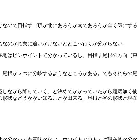
けなので目指す山頂が北にあろうが南であろうが全く気にする
ちなのか確実に追いかけないとどこへ行くか分からない。
在地はピンポイントで分かっているし、目指す尾根の方向（東
、尾根が２つに分岐するようなところがある。でもそれらの尾
認しながら降りていく、と決めてかかっていたから躊躇無く使
の形状などうかがい知ることが出来る。尾根と谷の形状と現在
北が分かっても意味がない。ホワイトアウトでは現在地が分か