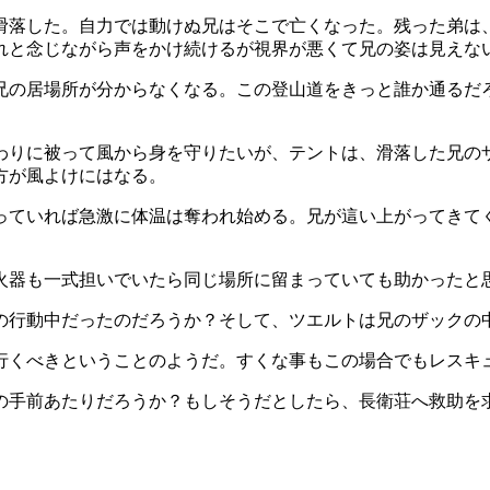
滑落した。自力では動けぬ兄はそこで亡くなった。残った弟は
れと念じながら声をかけ続けるが視界が悪くて兄の姿は見えな
兄の居場所が分からなくなる。この登山道をきっと誰か通るだ
。
わりに被って風から身を守りたいが、テントは、滑落した兄の
方が風よけにはなる。
っていれば急激に体温は奪われ始める。兄が這い上がってきて
火器も一式担いでいたら同じ場所に留まっていても助かったと
の行動中だったのだろうか？そして、ツエルトは兄のザックの
行くべきということのようだ。すくな事もこの場合でもレスキ
の手前あたりだろうか？もしそうだとしたら、長衛荘へ救助を