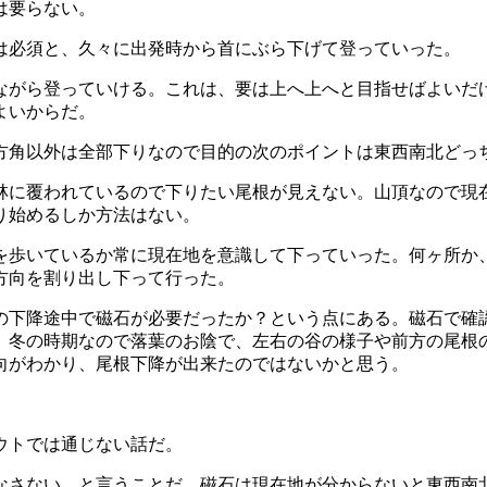
は要らない。
は必須と、久々に出発時から首にぶら下げて登っていった。
ながら登っていける。これは、要は上へ上へと目指せばよいだ
よいからだ。
方角以外は全部下りなので目的の次のポイントは東西南北どっ
林に覆われているので下りたい尾根が見えない。山頂なので現
り始めるしか方法はない。
を歩いているか常に現在地を意識して下っていった。何ヶ所か
方向を割り出し下って行った。
の下降途中で磁石が必要だったか？という点にある。磁石で確
、冬の時期なので落葉のお陰で、左右の谷の様子や前方の尾根
向がわかり、尾根下降が出来たのではないかと思う。
ウトでは通じない話だ。
なさない、と言うことだ。磁石は現在地が分からないと東西南