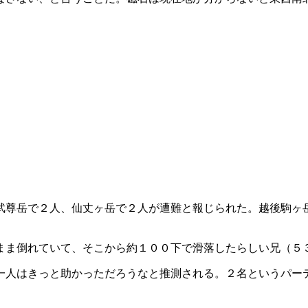
武尊岳で２人、仙丈ヶ岳で２人が遭難と報じられた。越後駒ヶ
まま倒れていて、そこから約１００下で滑落したらしい兄（５
一人はきっと助かっただろうなと推測される。２名というパー