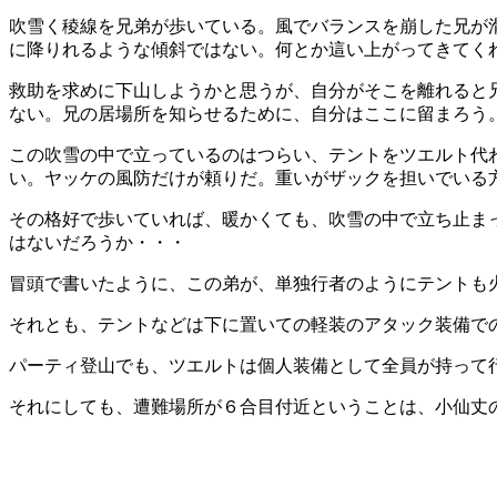
吹雪く稜線を兄弟が歩いている。風でバランスを崩した兄が
に降りれるような傾斜ではない。何とか這い上がってきてく
救助を求めに下山しようかと思うが、自分がそこを離れると
ない。兄の居場所を知らせるために、自分はここに留まろう
この吹雪の中で立っているのはつらい、テントをツエルト代
い。ヤッケの風防だけが頼りだ。重いがザックを担いでいる
その格好で歩いていれば、暖かくても、吹雪の中で立ち止ま
はないだろうか・・・
冒頭で書いたように、この弟が、単独行者のようにテントも
それとも、テントなどは下に置いての軽装のアタック装備で
パーティ登山でも、ツエルトは個人装備として全員が持って
それにしても、遭難場所が６合目付近ということは、小仙丈