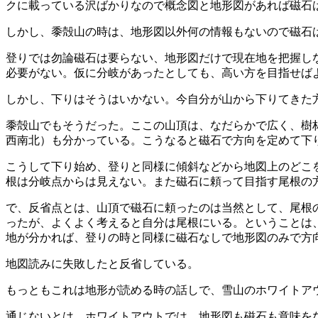
クに載っている沢ばかりなので概念図と地形図があれば磁石
しかし、黍殻山の時は、地形図以外何の情報もないので磁石
登りでは勿論磁石は要らない、地形図だけで現在地を把握し
必要がない。仮に分岐があったとしても、高い方を目指せば
しかし、下りはそうはいかない。今自分が山から下りてきた
黍殻山でもそうだった。ここの山頂は、なだらかで広く、樹
西南北）も分かっている。こうなると磁石で方向を定めて下
こうして下り始め、登りと同様に傾斜などから地図上のどこ
根は分岐点からは見えない。また磁石に頼って目指す尾根の
で、反省点とは、山頂で磁石に頼ったのは当然として、尾根
ったが、よくよく考えると自分は尾根にいる。ということは
地が分かれば、登りの時と同様に磁石なしで地形図のみで方
地図読みに失敗したと反省している。
もっともこれは地形が読める時の話しで、雪山のホワイトア
通じないとは、ホワイトアウトでは、地形図も磁石も意味を