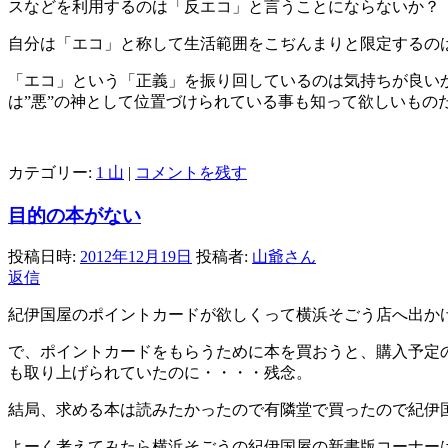
スなどを利用するのは「反エコ」と言うことにならないか？
自分は「エコ」と称して生活範囲をこぢんまりと限定するの
「エコ」という「正義」を振り回しているのは気持ちが良い
は”悪”の神として位置づけられている事も知って欲しいもの
カテゴリー:
1 山
|
コメントを残す
目的の本がない
投稿日時:
2012年12月19日
投稿者:
山爺さん
返信
紀伊国屋のポイントカードが欲しくって横浜そごう店へ出か
で、ポイントカードをもらうために本を買おうと、購入予定
も取り上げられていたのに・・・・残念。
結局、求める本は読みたかったので有隣堂で買ったので紀伊
よーく考えてみたら横浜そごうの紀伊国屋の新書版コーナー