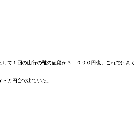
として１回の山行の靴の値段が３，０００円也、これでは高く
が３万円台で出ていた。