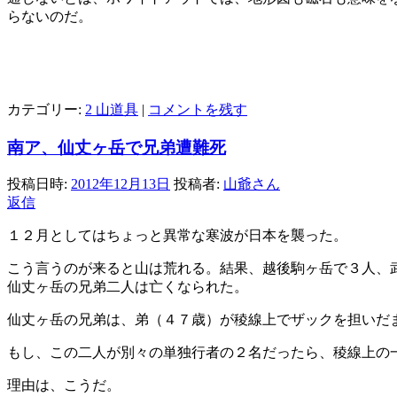
らないのだ。
カテゴリー:
2 山道具
|
コメントを残す
南ア、仙丈ヶ岳で兄弟遭難死
投稿日時:
2012年12月13日
投稿者:
山爺さん
返信
１２月としてはちょっと異常な寒波が日本を襲った。
こう言うのが来ると山は荒れる。結果、越後駒ヶ岳で３人、
仙丈ヶ岳の兄弟二人は亡くなられた。
仙丈ヶ岳の兄弟は、弟（４７歳）が稜線上でザックを担いだ
もし、この二人が別々の単独行者の２名だったら、稜線上の
理由は、こうだ。