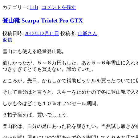
カテゴリー:
1 山
|
コメントを残す
登山靴 Scarpa Triolet Pro GTX
投稿日時:
2012年12月11日
投稿者:
山爺さん
返信
雪山にも使える軽量登山靴。
欲しかったが、５～６万円もした。あと５～６年雪山に入れ
つきすぎてとても買えない。諦めていた。
ところが、先日、かもしかで補助ピッケルを買ったついでに
そして自分はと言うと、スキーを止めたので冬に登山靴で入
しかも今はどこも１０％オフのセール期間。
３拍子揃えば、買いでしょう。
登山靴は、自分の足にあった靴を履きたい。当然試し履きが
だから試し履きにいやな顔をせず色々説明してくれるお店で