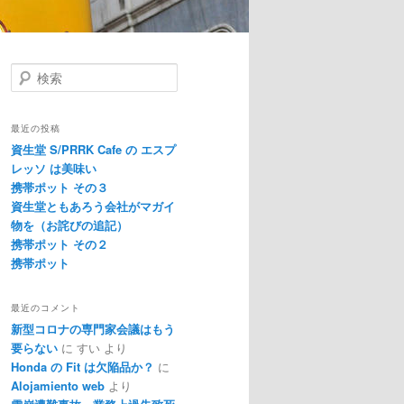
検
索
最近の投稿
資生堂 S/PRRK Cafe の エスプ
レッソ は美味い
携帯ポット その３
資生堂ともあろう会社がマガイ
物を（お詫びの追記）
携帯ポット その２
携帯ポット
最近のコメント
新型コロナの専門家会議はもう
要らない
に
すい
より
Honda の Fit は欠陥品か？
に
Alojamiento web
より