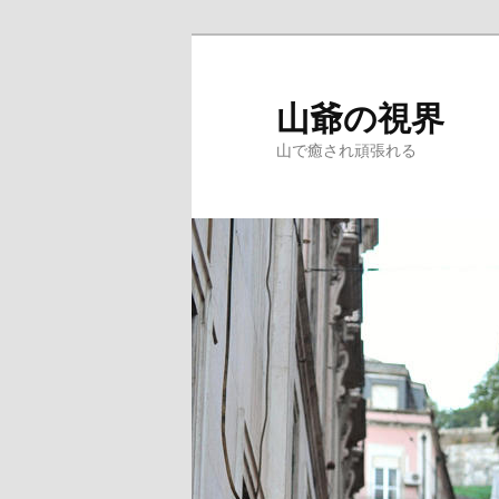
メ
サ
イ
ブ
ン
コ
山爺の視界
コ
ン
山で癒され頑張れる
ン
テ
テ
ン
ン
ツ
ツ
へ
へ
移
移
動
動