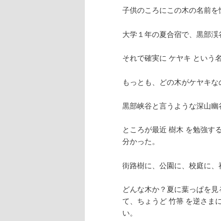
子供のころにこの木の名前を
大学１年の夏合宿で、黒部渓
それで確実に ケヤキ という
もっとも、どの木がケヤキな
黒部峡谷と言うような深山幽
ところが最近 樹木 を勉強す
分かった。
街路樹に、公園に、校庭に、
どんな木か？夏に葉っぱを見
て、ちょうど 竹箒 を逆さ
い。