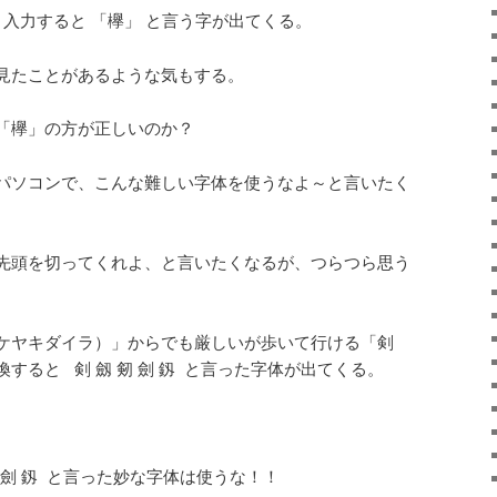
と入力すると 「欅」 と言う字が出てくる。
見たことがあるような気もする。
「欅」の方が正しいのか？
パソコンで、こんな難しい字体を使うなよ～と言いたく
先頭を切ってくれよ、と言いたくなるが、つらつら思う
ケヤキダイラ）」からでも厳しいが歩いて行ける「剣
すると 剣 劔 剱 劍 釼 と言った字体が出てくる。
 劍 釼 と言った妙な字体は使うな！！