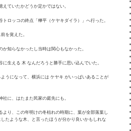
憶えていたかどうか定かではない。
谷トロッコの終点「﨔平（ケヤキダイラ）」へ行った。
名前を覚えた。
のか知らなかったし当時は関心もなかった。
谷に生える 木 なんだろうと勝手に思い込んでいた。
るようになって、横浜には ケヤキ がいっぱいあることが
神社に、はたまた民家の庭先にも。
るより、この年明けの冬枯れの時期に、葉が全部落葉し
まにしたような木、と言ったほうが分かり良いかもしれな