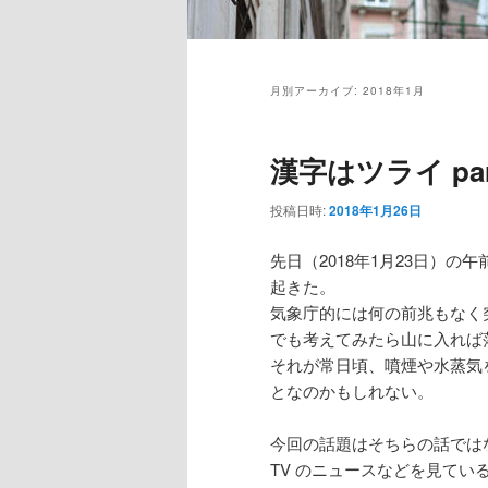
メ
イ
月別アーカイブ:
2018年1月
ン
メ
ニ
漢字はツライ pa
ュ
ー
投稿日時:
2018年1月26日
先日（2018年1月23日）
起きた。
気象庁的には何の前兆もなく
でも考えてみたら山に入れば
それが常日頃、噴煙や水蒸気
となのかもしれない。
今回の話題はそちらの話では
TV のニュースなどを見て